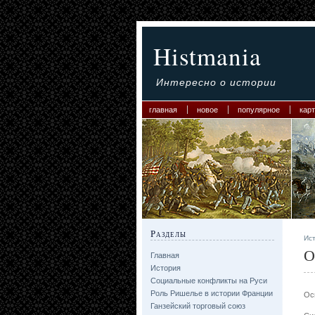
Histmania
Интересно о истории
главная
новое
популярное
карт
Разделы
Ис
О
Главная
История
Социальные конфликты на Руси
Роль Ришелье в истории Франции
Ос
Ганзейский торговый союз