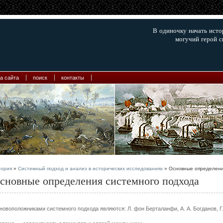
В одиночку начать ист
могучий герой с
а сайта
поиск
контакты
тория
»
Системный подход и анализ в исторических исследованиях
» Основные определени
сновные определения системного подхода
новоположниками системного подхода являются: Л. фон Берталанфи, А. А. Богданов, Г