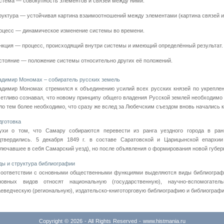
стема — совокупность элементов и связей между ними.
руктура — устойчивая картина взаимоотношений между элементами (картина связей и 
оцесс — динамическое изменение системы во времени.
нкция — процесс, происходящий внутри системы и имеющий определённый результат.
стояние — положение системы относительно других её положений.
адимир Мономах – собиратель русских земель
адимир Мономах стремился к объединению усилий всех русских князей по укреплен
четливо сознавал, что новому принципу общего владения Русской землей необходимо
ло тем более необходимо, что сразу же вслед за Любечским съездом вновь начались к
дготовка
ухи о том, что Самару собираются перевести из ранга уездного города в ранг 
дтвердились. 5 декабря 1849 г. в составе Саратовской и Царицынской епархии
ключавшее в себя Самарский уезд), но после объявления о формирования новой губернии
ды и структура библиографии
соответствии с основными общественными функциями выделяются виды библиографи
новных видов относят национальную (государственную), научно-вспомогатель
аеведческую (региональную), издательско-книготорговую библиографию и библиографи
Copyright © 2026 - All Rights Reserved - www.histmania.ru