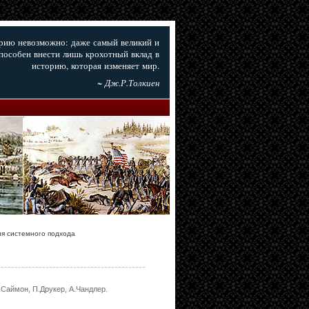
орию невозможно: даже самый великий и
пособен внести лишь крохотный вклад в
историю, которая изменяет мир.
~ Дж.Р.Толкиен
я системного подхода
.Саймон, П.Друкер, А.Чандлер.