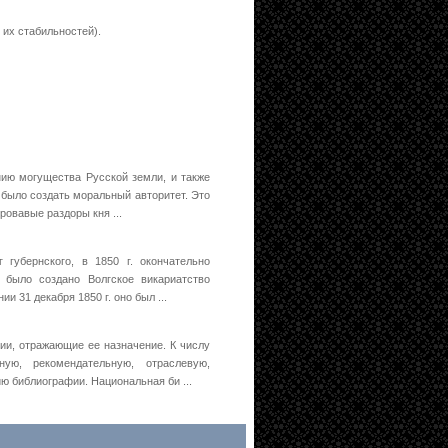
их стабильностей).
ию могущества Русской земли, и также
 было создать моральный авторитет. Это
ровавые раздоры кня ...
губернского, в 1850 г. окончательно
 было создано Волгское викариатство
 31 декабря 1850 г. оно был ...
и, отражающие ее назначение. К числу
ную, рекомендательную, отраслевую,
ю библиографии. Национальная би ...