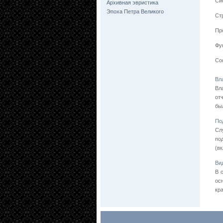
Си
Архивная эвристика
Эпоха Петра Великого
Ст
Пр
Фу
Со
Вл
Вл
от
бы
По
Сл
по
(в
Ви
В 
ос
кр