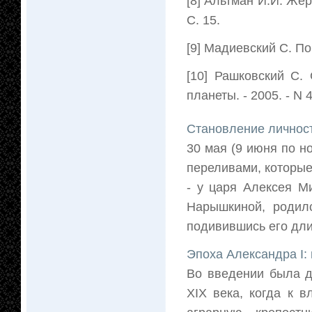
[8] Альтман И.И. Жер
С. 15.
[9] Мадиевский С. По
[10] Рашковский С.
планеты. - 2005. - N 4
Становление личност
30 мая (9 июня по н
переливами, которы
- у царя Алексея М
Нарышкиной, родил
подивившись его длин
Эпоха Александра I:
Во введении была д
XIX века, когда к 