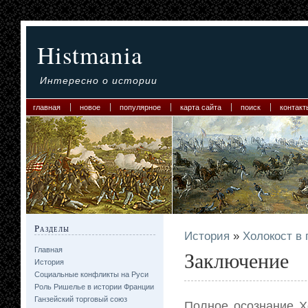
Histmania
Интересно о истории
главная
новое
популярное
карта сайта
поиск
контакт
Разделы
История
»
Холокост в
Главная
Заключение
История
Социальные конфликты на Руси
Роль Ришелье в истории Франции
Ганзейский торговый союз
Полное осознание Х