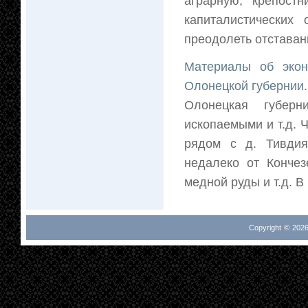
аграрную, крепост
капиталистических
преодолеть отставан
Материалы об экон
Олонецкой губернии.
Олонецкая губерн
ископаемыми и т.д. Ч
рядом с д. Тивди
недалеко от Конче
медной руды и т.д. В 
Copyright © 2026