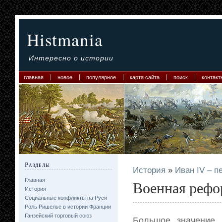
Histmania
Интересно о истории
главная
новое
популярное
карта сайта
поиск
контакт
Разделы
История
»
Иван IV – п
Главная
Военная рефо
История
Социальные конфликты на Руси
Роль Ришелье в истории Франции
Ганзейский торговый союз
Большое значение 