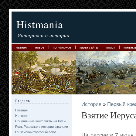
Histmania
Интересно о истории
главная
новое
популярное
карта сайта
поиск
контакт
Разделы
История
»
Первый кре
Главная
Взятие Иерус
История
Социальные конфликты на Руси
Роль Ришелье в истории Франции
Ганзейский торговый союз
На рассвете 7 июня 