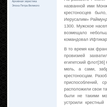
Архивная эвристика
названной ими Монж
Эпоха Петра Великого
крестоносцев было
Иерусалим» Раймунд 
1300. Мужское насел
возмещало небольш
командовал Ифтикар
В то время как франк
провизией захват
египетский флот[36]
мель, а сами, заб
крестоносцам. Разо
приспособлений, 
расположили свои та
были не такими мо
устроили крестный