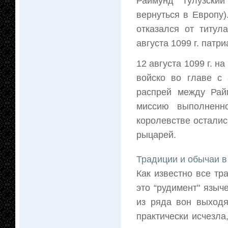
Раймунд Тулузски
вернуться в Европу)
отказался от титул
августа 1099 г. патр
12 августа 1099 г. н
войско во главе с 
распрей между Рай
миссию выполненн
королевстве осталис
рыцарей.
Традиции и обычаи в
Как известно все т
это “рудимент" языч
из ряда вон выходя
практически исчезла