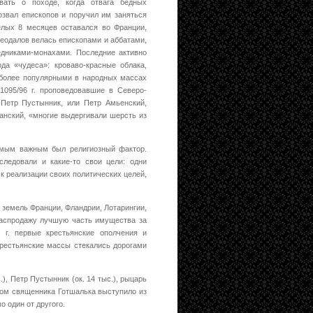
вать о походе, когда отвага бедных
озвал епископов и поручил им заняться
елых 8 месяцев оставался во Франции,
феодалов велась епископами и аббатами,
едниками-монахами. Последние активно
да «чудеса»: кроваво-красные облака,
аиболее популярными в народных массах
1095/96 г. проповедовавшие в Северо-
 Петр Пустынник, или Петр Амьенский,
жанский, «многие выдергивали шерсть из
амым важным был религиозный фактор.
ледовали и какие-то свои цели: одни
 к реализации своих политических целей,
 земель Франции, Фландрии, Лотарингии,
распродажу лучшую часть имущества за
 г. первые крестьянские ополчения и
крестьянские массы стекались дорогами
, Петр Пустынник (ок. 14 тыс.), рыцарь
твом священника Готшалька выступило из
о один от другого.