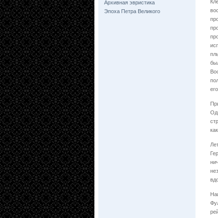
Кл
Архивная эвристика
во
Эпоха Петра Великого
пр
пр
пр
ис
пл
бы
Во
по
его
Пр
Од
ст
ка
Ле
Ге
ни
не
вд
На
Фу
ре