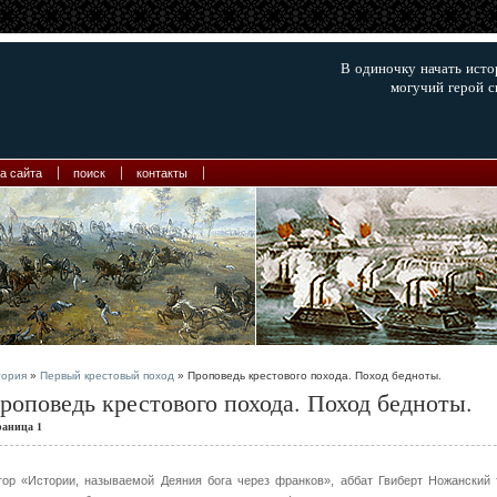
В одиночку начать ист
могучий герой с
а сайта
поиск
контакты
тория
»
Первый крестовый поход
» Проповедь крестового похода. Поход бедноты.
роповедь крестового похода. Поход бедноты.
раница 1
тор «Истории, называемой Деяния бога через франков», аббат Гвиберт Ножанский 