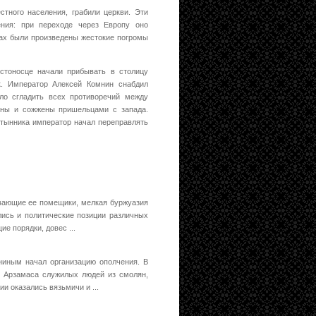
тного населения, грабили церкви. Эти
ения: при переходе через Европу оно
одах были произведены жестокие погромы
стоносце начали прибывать в столицу
к. Император Алексей Комнин снабдил
ло сгладить всех противоречий между
лены и сожжены пришельцами с запада.
стынника император начал переправлять
ивающие ее помещики, мелкая буржуазия
ялись и политические позиции различных
е порядки, довес ...
ниным начал организацию ополчения. В
из Арзамаса служилых людей из смолян,
и оказались вязьмичи и ...