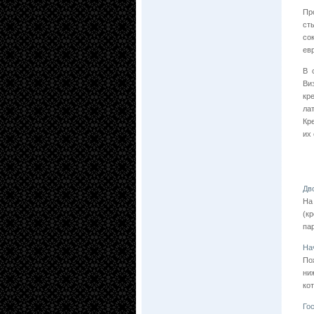
Пр
ст
со
ев
В 
Ви
кр
ла
Кр
их
Дв
На
(к
па
На
По
ни
ко
Го