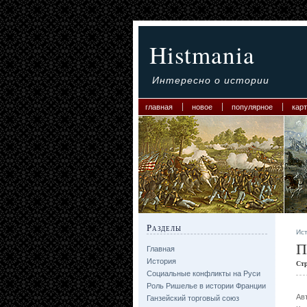
Histmania
Интересно о истории
главная
новое
популярное
карт
Разделы
Ис
П
Главная
История
Ст
Социальные конфликты на Руси
Роль Ришелье в истории Франции
Ав
Ганзейский торговый союз