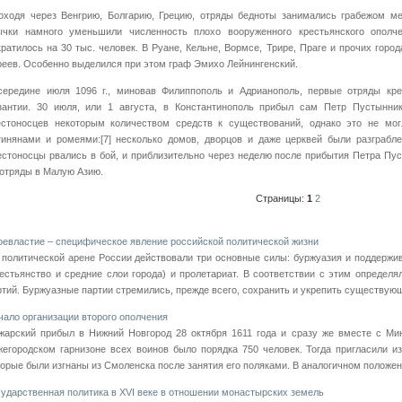
оходя через Венгрию, Болгарию, Грецию, отряды бедноты занимались грабежом мес
ычки намного уменьшили численность плохо вооруженного крестьянского ополч
кратилось на 30 тыс. человек. В Руане, Кельне, Вормсе, Трире, Праге и прочих гор
реев. Особенно выделился при этом граф Эмихо Лейнингенский.
середине июля 1096 г., миновав Филиппополь и Адрианополь, первые отряды кре
зантии. 30 июля, или 1 августа, в Константинополь прибыл сам Петр Пустынни
естоносцев некоторым количеством средств к существований, однако это не мог
тинянами и ромеями:[7] несколько домов, дворцов и даже церквей были разграб
естоносцы рвались в бой, и приблизительно через неделю после прибытия Петра Пу
 отряды в Малую Азию.
Страницы:
1
2
оевластие – специфическое явление российской политической жизни
 политической арене России действовали три основные силы: буржуазия и поддерж
рестьянство и средние слои города) и пролетариат. В соответствии с этим определ
ртий. Буржуазные партии стремились, прежде всего, сохранить и укрепить существующи
чало организации второго ополчения
жарский прибыл в Нижний Новгород 28 октября 1611 года и сразу же вместе с Ми
жегородском гарнизоне всех воинов было порядка 750 человек. Тогда пригласили 
торые были изгнаны из Смоленска после занятия его поляками. В аналогичном положени
сударственная политика в XVI веке в отношении монастырских земель