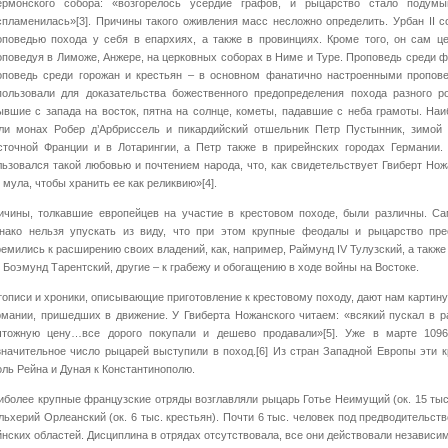
ермонского собора: «возгорелось усердие графов, и рыцарство стало подумы
спламенилась»[3]. Причины такого оживления масс несложно определить. Урбан II с
оповедью похода у себя в епархиях, а также в провинциях. Кроме того, он сам ц
оповедуя в Лиможе, Анжере, на церковных соборах в Ниме и Туре. Проповедь среди 
оповедь среди горожан и крестьян – в основном фанатично настроенными пропов
пользовали для доказательства божественного предопределения похода разного ро
ывшие с запада на восток, пятна на солнце, кометы, падавшие с неба грамоты. Н
ли монах Робер д’Арбриссель и пикардийский отшельник Петр Пустынник, зимой 
сточной Франции и в Лотарингии, а Петр также в прирейнских городах Германии.
льзовался такой любовью и почтением народа, что, как свидетельствует Гвиберт Но
 мула, чтобы хранить ее как реликвию»[4].
ичины, толкавшие европейцев на участие в крестовом походе, были различны. С
нако нельзя упускать из виду, что при этом крупные феодалы и рыцарство прес
ремились к расширению своих владений, как, например, Раймунд IV Тулузский, а также
к Боэмунд Тарентский, другие – к грабежу и обогащению в ходе войны на Востоке.
тописи и хроники, описывающие приготовление к крестовому походу, дают нам картину
рмании, пришедших в движение. У Гвиберта Ножанского читаем: «всякий пускал в 
чтожную цену…все дорого покупали и дешево продавали»[5]. Уже в марте 1096
значительное число рыцарей выступили в поход.[6] Из стран Западной Европы эти 
оль Рейна и Дуная к Константинополю.
иболее крупные французские отряды возглавляли рыцарь Готье Неимущий (ок. 15 тыс.)
льхерий Орлеанский (ок. 6 тыс. крестьян). Почти 6 тыс. человек под предводительс
йнских областей. Дисциплина в отрядах отсутствовала, все они действовали независим