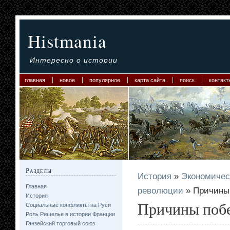
Histmania
Интересно о истории
главная
новое
популярное
карта сайта
поиск
контакт
Разделы
История
»
Экономичес
Главная
революции
» Причины
История
Причины поб
Социальные конфликты на Руси
Роль Ришелье в истории Франции
Ганзейский торговый союз