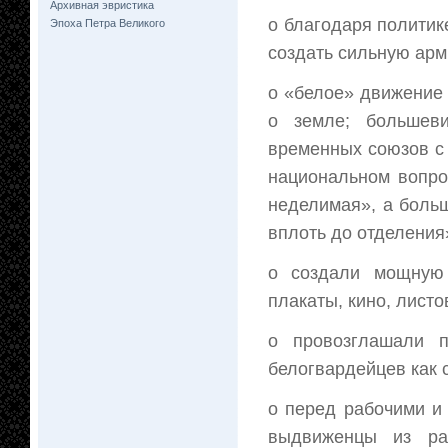
Архивная эвристика
o благодаря политик
Эпоха Петра Великого
создать сильную арм
o «белое» движение
о земле; большеви
временных союзов с 
национальном вопро
неделимая», а боль
вплоть до отделения
o создали мощную 
плакаты, кино, листо
o провозглашали п
белогвардейцев как 
o перед рабочими и
выдвиженцы из ра