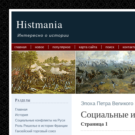
Histmania
Интересно о истории
главная
новое
популярное
карта сайта
поиск
контакт
Разделы
Эпоха Петра Великого
Главная
Социальные и
История
Социальные конфликты на Руси
Страница 1
Роль Ришелье в истории Франции
Ганзейский торговый союз