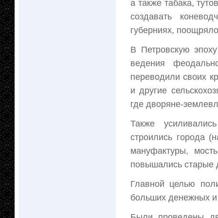
а также табака, тут
создавать коневод
губерниях, поощряло
В Петровскую эпоху
ведения феодальн
переводили своих кр
и другие сельскохо
где дворяне-землев
Также усиливались
строились города (н
мануфактуры, мосты
повышались старые 
Главной целью пол
больших денежных и 
Были проведены дв