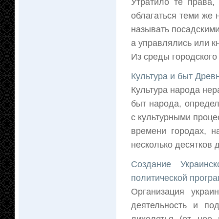
Утратило те права,
облагаться теми же 
называть посадскими
а управлялись или к
Из среды городского 
Культура и быт Древ
Культура народа нер
быт народа, определ
с культурными проце
времени городах, н
несколько десятков д
Создание Украинс
политической прогр
Организация украи
деятельность и по
лихолетья (от нее 