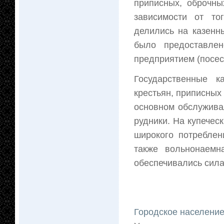
приписных, оброчны
зависимости от то
делились на казенн
было предоставлен
предприятием (посес
Государственные к
крестьян, приписных
основном обслужива
рудники. На купече
широкого потреблен
также вольнонаемн
обеспечивались сил
Городское населени