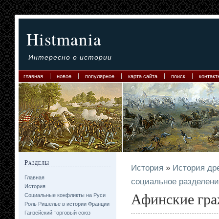
Histmania
Интересно о истории
главная
новое
популярное
карта сайта
поиск
контакт
Разделы
История
»
История дре
Главная
социальное разделени
История
Афинские гра
Социальные конфликты на Руси
Роль Ришелье в истории Франции
Ганзейский торговый союз