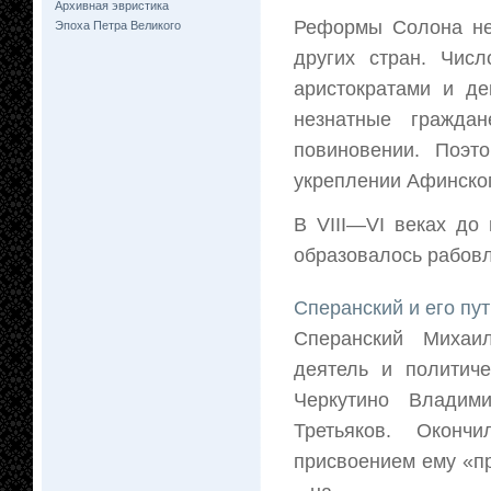
Архивная эвристика
Реформы Солона не
Эпоха Петра Великого
других стран. Чис
аристократами и д
незнатные гражда
повиновении. Поэт
укреплении Афинског
В VIII—VI веках до
образовалось рабовл
Сперанский и его пу
Сперанский Михаил
деятель и политич
Черкутино Владим
Третьяков. Оконч
присвоением ему «пр