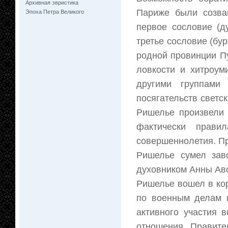
Архивная эвристика
Париже были созва
Эпоха Петра Великого
первое сословие (ду
третье сословие (бу
родной провинции П
ловкости и хитроу
другими группами
посягательств светс
Ришелье произвели 
фактически прави
совершеннолетия. П
Ришелье сумел зав
духовником Анны Авст
Ришелье вошел в кор
по военным делам 
активного участия 
отношения. Правите