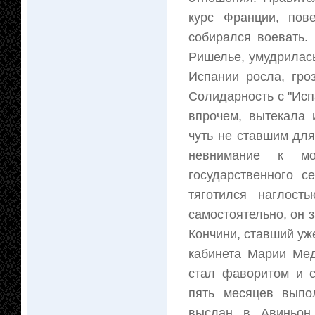
курс Франции, пов
собирался воевать.
Ришелье, умудрилась
Испании росла, гро
Солидарность с "Исп
впрочем, вытекала 
чуть не ставшим дл
невнимание к мо
государственного с
тяготился наглост
самостоятельно, он 
Кончини, ставший уж
кабинета Марии Мед
стал фаворитом и с
пять месяцев выпо
выслан в Авиньон.