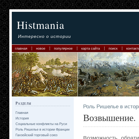
Histmania
Интересно о истории
главная
новое
популярное
карта сайта
поиск
контакт
Разделы
Роль Ришелье в исто
Главная
Возвышение.
История
Социальные конфликты на Руси
Роль Ришелье в истории Франции
Ганзейский торговый союз
Возможность обрат