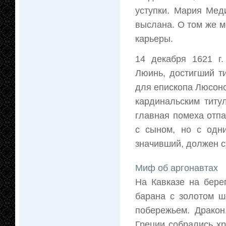
уступки. Мария Мед
выслана. О том же м
карьеры.
14 декабря 1621 г
Люинь, достигший т
для епископа Люсонс
кардинальским титу
главная помеха отпа
с сыном, но с одн
значивший, должен с
Миф об аргонавтах
На Кавказе на бере
барана с золотом 
побережьем. Дракон
Греции собрались х