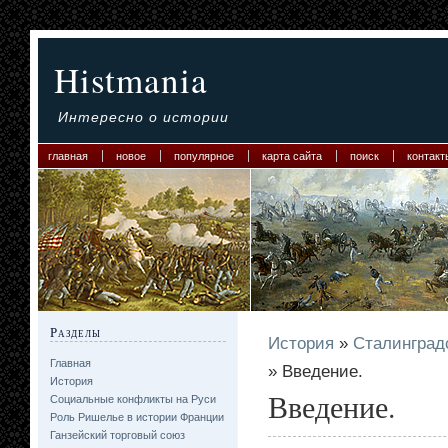
Histmania
Интересно о истории
главная
новое
популярное
карта сайта
поиск
контакт
Разделы
История
»
Сталинградс
Главная
» Введение.
История
Введение.
Социальные конфликты на Руси
Роль Ришелье в истории Франции
Ганзейский торговый союз