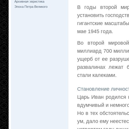
Архивная эвристика
В годы второй ми
Эпоха Петра Великого
установить господст
гигантские масштабы
мае 1945 года.
Во второй мировой
миллиард 700 миллио
ущерб от ее разруш
развалинах лежат 
стали калеками.
Становление личност
Царь Иван родился в
вдумчивый и немного
Но в тех обстоятельс
ум, дало ему неестес