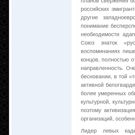
планов свержения б
российских эмигран
другие западноевр
понимание бесперсп
необходимости ада
Союз знаток «рус
воспоминаниях пише
концов, полностью о
направленность. Оч
бесновании, в той «т
активной белогварде
более умеренных общ
культурной, культур
поэтому активизаци
организаций, особен
Лидер левых кад