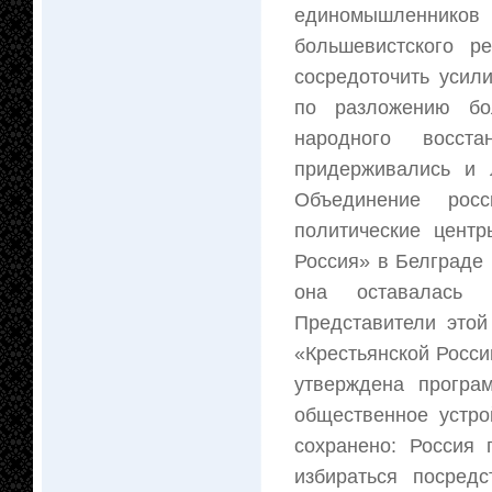
единомышленнико
большевистского р
сосредоточить усил
по разложению бо
народного восст
придерживались и 
Объединение росс
политические центр
Россия» в Белграде 
она оставалась с
Представители этой
«Крестьянской Росси
утверждена програм
общественное устро
сохранено: Россия 
избираться посред