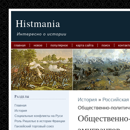
Histmania
Интересно о истории
главная
новое
популярное
карта сайта
поиск
контакт
Разделы
История
»
Российская
Главная
Общественно-политиче
История
Общественно-
Социальные конфликты на Руси
Роль Ришелье в истории Франции
эмигрантов
Ганзейский торговый союз