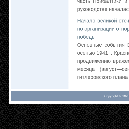
часть Прибалтики и
руководстве началась
Начало великой оте
по организации отпо
победы
Основные события В
осенью 1941 г. Крас
продвижению вражес
месяца (август—се
гитлеровского плана 
Copyright © 2026