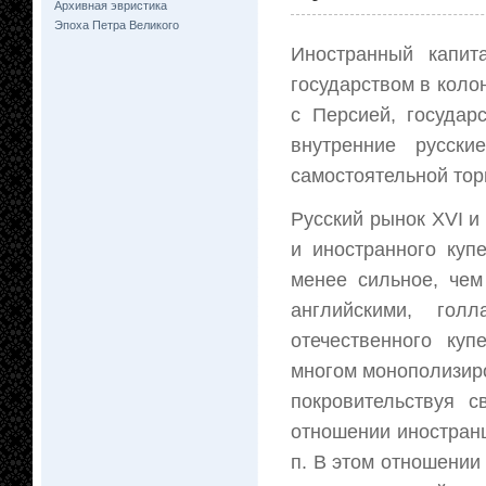
Архивная эвристика
Эпоха Петра Великого
Иностранный капит
государством в колон
с Персией, государ
внутренние русски
самостоятельной тор
Русский рынок XVI и
и иностранного купе
менее сильное, чем
английскими, гол
отечественного ку
многом монополизиро
покровительствуя с
отношении иностранц
п. В этом отношении 