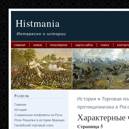
Histmania
Интересно о истории
главная
новое
популярное
карта сайта
поиск
контакт
Разделы
История
»
Торговая по
Главная
протекционизма в Рос
История
Характерные 
Социальные конфликты на Руси
Роль Ришелье в истории Франции
Страница 5
Ганзейский торговый союз