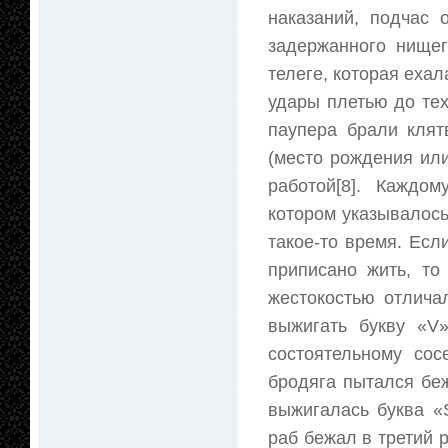
наказаний, подчас 
задержанного нище
телеге, которая ехал
удары плетью до тех
паупера брали клят
(место рождения или
работой[8]. Каждо
котором указывалось
такое-то время. Есл
приписано жить, то
жестокостью отлича
выжигать букву «V
состоятельному сос
бродяга пытался беж
выжигалась буква «
раб бежал в третий р