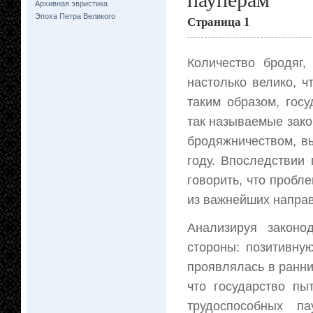
Архивная эвристика
Эпоха Петра Великого
Страница 1
Количество бродяг
настолько велико, 
таким образом, гос
так называемые зако
бродяжничеством, вы
году. Впоследствии
говорить, что проб
из важнейших направ
Анализируя законо
стороны: позитивну
проявлялась в ранних
что государство пы
трудоспособных п