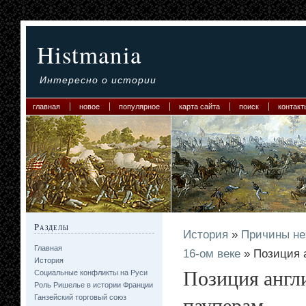
Histmania
Интересно о истории
главная
новое
популярное
карта сайта
поиск
контакт
Разделы
История
»
Причины не
Главная
16-ом веке
» Позиция 
История
Позиция англ
Социальные конфликты на Руси
Роль Ришелье в истории Франции
пауперам
Ганзейский торговый союз