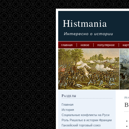
Histmania
Интересно о истории
главная
новое
популярное
карт
Разделы
Ис
В
Главная
История
Социальные конфликты на Руси
Роль Ришелье в истории Франции
Ганзейский торговый союз