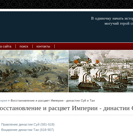
В одиночку начать ист
могучий герой с
а сайта
поиск
контакты
тория
» Восстановление и расцвет Империи - династии Суй и Тан
осстановление и расцвет Империи - династии 
Правление династии Суй (581-618)
Воцарение династии Тан (618-907)