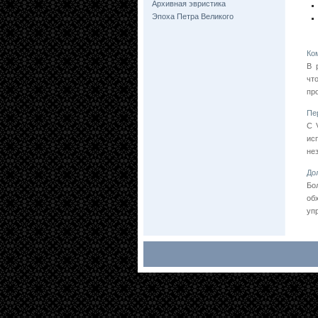
Архивная эвристика
Эпоха Петра Великого
Ко
В 
чт
пр
Пе
С 
ис
не
До
Бо
об
уп