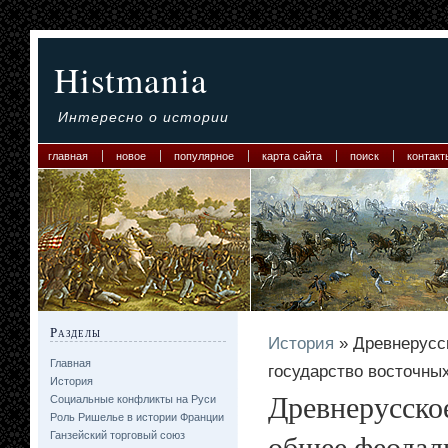
Histmania
Интересно о истории
главная
новое
популярное
карта сайта
поиск
контакт
Разделы
История
» Древнерусс
Главная
государство восточны
История
Древнерусское
Социальные конфликты на Руси
Роль Ришелье в истории Франции
общее феодал
Ганзейский торговый союз