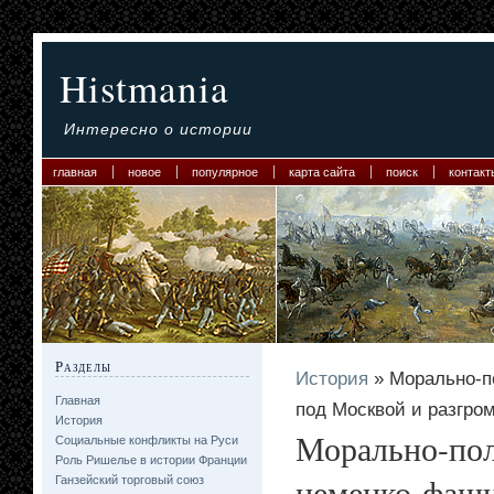
Histmania
Интересно о истории
главная
новое
популярное
карта сайта
поиск
контакт
Разделы
История
» Морально-п
Главная
под Москвой и разгро
История
Морально-пол
Социальные конфликты на Руси
Роль Ришелье в истории Франции
немецко-фаши
Ганзейский торговый союз