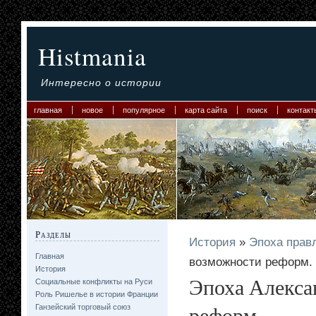
Histmania
Интересно о истории
главная
новое
популярное
карта сайта
поиск
контакт
Разделы
История
»
Эпоха прав
Главная
возможности реформ.
История
Эпоха Алекса
Социальные конфликты на Руси
Роль Ришелье в истории Франции
реформ.
Ганзейский торговый союз