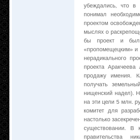
убеждались, что в
понимал необходим
проектом освобожден
мыслях о раскрепоще
бы проект и был
«пропомещецким» и м
нерадикального про
проекта Аракчеева
продажу имения. 
получать земельны
нищенский надел). Н
на эти цели 5 млн. р
комитет для разраб
настолько засекречен
существовании. В 
правительства н