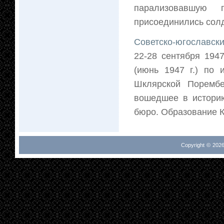
парализовавшую
присоединились солда
Советско-югославск
22-28 сентября 194
(июнь 1947 г.) по 
Шклярской Порембе
вошедшее в историю
бюро. Образование К
Copyright © 2026