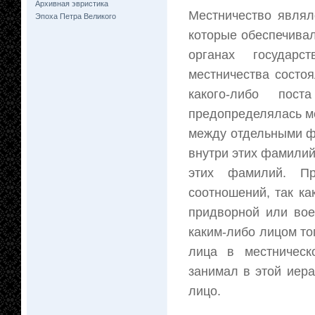
Архивная эвристика
Местничество являл
Эпоха Петра Великого
которые обеспечива
органах государс
местничества состо
какого-либо по
предопределялась м
между отдельными ф
внутри этих фамили
этих фамилий. Пр
соотношений, так ка
придворной или вое
каким-либо лицом то
лица в местническ
занимал в этой иера
лицо.