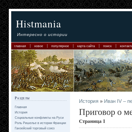
Histmania
Интересно о истории
главная
новое
популярное
карта сайта
поиск
контакт
Разделы
История
»
Иван IV – п
Главная
Приговор о ме
История
Социальные конфликты на Руси
Страница 1
Роль Ришелье в истории Франции
Ганзейский торговый союз