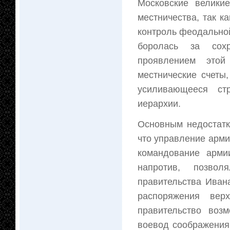
Московские велики
местничества, так к
контроль феодальной
боролась за сохр
проявлением этой
местнические счеты
усиливающееся ст
иерархии.
Основным недостатк
что управление арми
командование арми
напротив, позво
правительства Ивана
распоряжения вер
правительство воз
воевод соображения