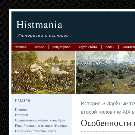
Histmania
Интересно о истории
главная
новое
популярное
карта сайта
поиск
контакт
Разделы
История
»
Идейные те
Главная
второй половине XIX в
История
Особенности 
Социальные конфликты на Руси
Роль Ришелье в истории Франции
Ганзейский торговый союз