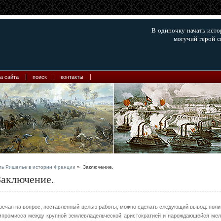
В одиночку начать ист
могучий герой с
а сайта
поиск
контакты
ль Ришелье в истории Франции
» Заключение.
аключение.
вечая на вопрос, поставленный целью работы, можно сделать следующий вывод: поли
мпромисса между крупной землевладельческой аристократией и нарождающейся мелк