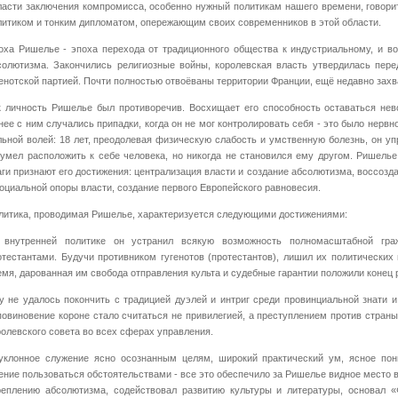
ласти заключения компромисса, особенно нужный политикам нашего времени, говори
литиком и тонким дипломатом, опережающим своих современников в этой области.
оха Ришелье - эпоха перехода от традиционного общества к индустриальному, и в
солютизма. Закончились религиозные войны, королевская власть утвердилась пере
генотской партией. Почти полностью отвоёваны территории Франции, ещё недавно зах
к личность Ришелье был противоречив. Восхищает его способность оставаться не
нее с ним случались припадки, когда он не мог контролировать себя - это было нерв
льной волей: 18 лет, преодолевая физическую слабость и умственную болезнь, он у
 умел расположить к себе человека, но никогда не становился ему другом. Ришелье
аги признают его достижения: централизация власти и создание абсолютизма, воссозд
социальной опоры власти, создание первого Европейского равновесия.
литика, проводимая Ришелье, характеризуется следующими достижениями:
 внутренней политике он устранил всякую возможность полномасштабной гр
отестантами. Будучи противником гугенотов (протестантов), лишил их политических
емя, дарованная им свобода отправления культа и судебные гарантии положили конец
у не удалось покончить с традицией дуэлей и интриг среди провинциальной знати и
повиновение короне стало считаться не привилегией, а преступлением против стран
ролевского совета во всех сферах управления.
уклонное служение ясно осознанным целям, широкий практический ум, ясное пон
ение пользоваться обстоятельствами - все это обеспечило за Ришелье видное место 
реплению абсолютизма, содействовал развитию культуры и литературы, основал 