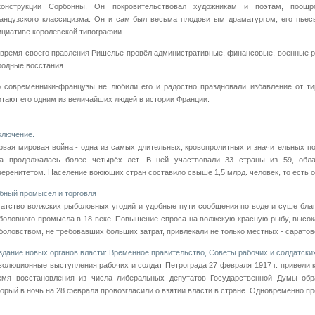
конструкции Сорбонны. Он покровительствовал художникам и поэтам, поощр
анцузского классицизма. Он и сам был весьма плодовитым драматургом, его пьесы
ициативе королевской типографии.
 время своего правления Ришелье провёл административные, финансовые, военные 
родные восстания.
о современники-французы не любили его и радостно праздновали избавление от т
итают его одним из величайших людей в истории Франции.
ключение.
рвая мировая война - одна из самых длительных, кровопролитных и значительных по
а продолжалась более четырёх лет. В ней участвовали 33 страны из 59, обл
веренитетом. Население воюющих стран составило свыше 1,5 млрд. человек, то есть о
бный промысел и торговля
гатство волжских рыболовных угодий и удобные пути сообщения по воде и суше бл
боловного промысла в 18 веке. Повышение спроса на волжскую красную рыбу, высо
боловством, не требовавших больших затрат, привлекали не только местных - саратовск
здание новых органов власти: Временное правительство, Советы рабочих и солдатски
волюционные выступления рабочих и солдат Петрограда 27 февраля 1917 г. привели 
емя восстановления из числа либеральных депутатов Государственной Думы обр
торый в ночь на 28 февраля провозгласили о взятии власти в стране. Одновременно пре