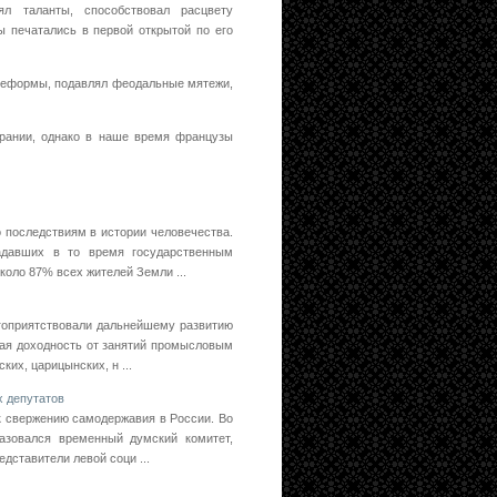
ял таланты, способствовал расцвету
 печатались в первой открытой по его
реформы, подавлял феодальные мятежи,
ирании, однако в наше время французы
 последствиям в истории человечества.
адавших в то время государственным
коло 87% всех жителей Земли ...
агоприятствовали дальнейшему развитию
кая доходность от занятий промысловым
их, царицынских, н ...
х депутатов
к свержению самодержавия в России. Во
азовался временный думский комитет,
дставители левой соци ...