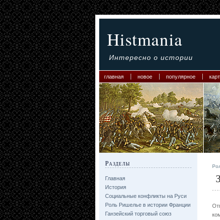
Histmania
Интересно о истории
главная
новое
популярное
карт
Разделы
Ро
З
Главная
История
Социальные конфликты на Руси
Роль Ришелье в истории Франции
От
Ганзейский торговый союз
ко