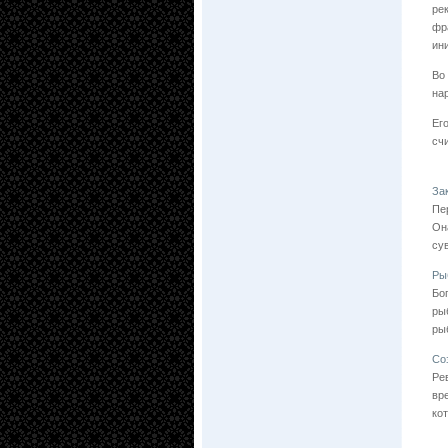
ре
фр
ин
Во
на
Ег
сч
За
Пе
Он
су
Ры
Бо
ры
ры
Со
Ре
вр
ко