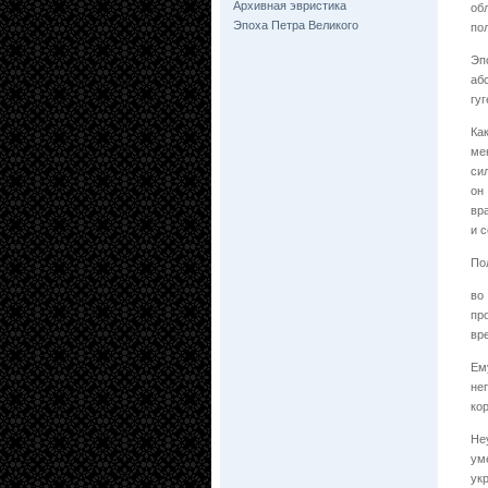
Архивная эвристика
об
Эпоха Петра Великого
по
Эп
аб
гу
Ка
ме
си
он
вр
и 
По
во
пр
вр
Ем
не
ко
Не
ум
ук