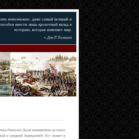
орию невозможно: даже самый великий и
пособен внести лишь крохотный вклад в
историю, которая изменяет мир.
~ Дж.Р.Толкиен
тика Ришелье была направлена на поиск
ой и средней буржуазией. Его талант в