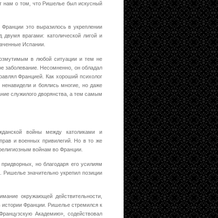
т нам о том, что Ришелье был искусный
о Франции это выразилось в укреплении
д двумя врагами: католической лигой и
ваченные Испании.
возмутимым в любой ситуации и тем не
ное заболевание. Несомненно, он обладал
правлял Францией. Как хороший психолог
 ненавидели и боялись многие, но даже
ание служилого дворянства, а тем самым
ажданской войны между католиками и
 прав и военных привилегий. Но в то же
 религиозным войнам во Франции.
 придворных, но благодаря его усилиям
ы. Ришелье значительно укрепил позиции
имание окружающей действительности,
в истории Франции. Ришелье стремился к
«Французскую Академию», содействовал