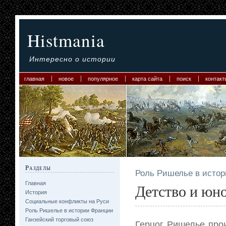
Histmania
Интересно о истории
главная
новое
популярное
карта сайта
поиск
контакт
Разделы
Роль Ришелье в исто
Главная
Детство и юн
История
Социальные конфликты на Руси
Роль Ришелье в истории Франции
Ганзейский торговый союз
Герцог Ришелье про