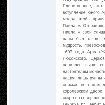
Единственное, что
вступление юного А
молод, чтобы приня
Павла V. Отправивш
Павла V свой слишк
папы был таков: "
мудрость, превосхо
1607 года Арман-
Люсонского. Церко
ценилась выше св
настоятелем монасты
нашел лишь руины –
епископ не падал д
королевском дворе,
скоро он совершенно
Генриха IV. Генрих 