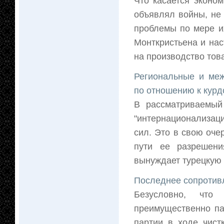
Что касается эконо
объявлял войны, не
проблемы по мере и
Монткристьена и нас
на производство това
Региональные и меж
по отношению к курд
В рассматриваемый 
"интернационализаци
сил. Это в свою оч
пути ее разрешени
вынуждает турецкую п
Последнее сопротив
Безусловно, чт
преимущественно па
партии в ходе чист