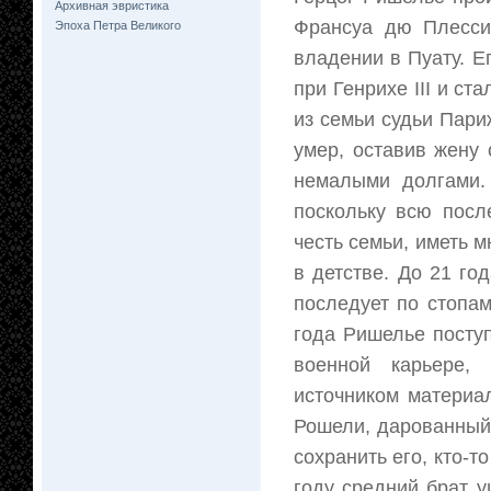
Архивная эвристика
Франсуа дю Плесси
Эпоха Петра Великого
владении в Пуату. Е
при Генрихе III и ст
из семьи судьи Пари
умер, оставив жену
немалыми долгами.
поскольку всю посл
честь семьи, иметь 
в детстве. До 21 го
последует по стопа
года Ришелье посту
военной карьере,
источником материа
Рошели, дарованный 
сохранить его, кто-т
году средний брат у