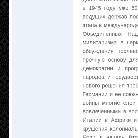
в 1945 году уже 5
ведущих держав пос
этапа в международ
Объединенных Нац
милитаризма в Гер
обсуждения послев
прочную основу дл
демократии и прог
народов и государс
нового решения про
Германии и ее союз
войны многие слои 
вовлеченными в воо
Италии в Африке и
крушения колониаль
Если к началу Вто