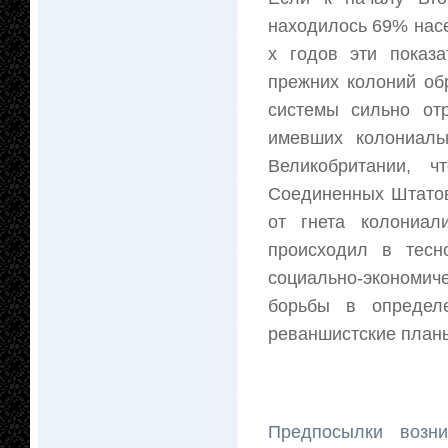
находилось 69% насе
х годов эти показа
прежних колоний об
системы сильно от
имевших колониаль
Великобритании, 
Соединенных Штатов
от гнета колониал
происходил в тесн
социально-экономич
борьбы в определ
реваншистские планы
Предпосылки возн