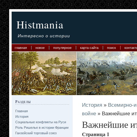
Histmania
Интересно о истории
главная
новое
популярное
карта сайта
поиск
контакт
Разделы
История
»
Всемирно-и
Главная
войне
» Важнейшие ит
История
Важнейшие и
Социальные конфликты на Руси
Роль Ришелье в истории Франции
Страница 1
Ганзейский торговый союз