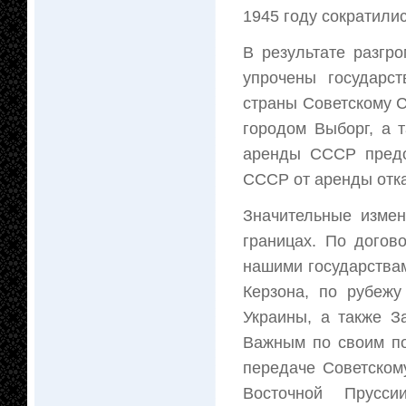
1945 году сократилис
В результате разгр
упрочены государс
страны Советскому 
городом Выборг, а т
аренды СССР предо
СССР от аренды отка
Значительные измен
границах. По догов
нашими государства
Керзона, по рубеж
Украины, а также З
Важным по своим п
передаче Советском
Восточной Прусси