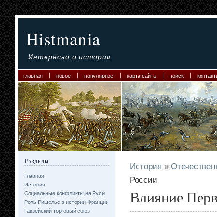
Histmania
Интересно о истории
главная
новое
популярное
карта сайта
поиск
контакт
Разделы
История
»
Отечествен
Главная
России
История
Влияние Перв
Социальные конфликты на Руси
Роль Ришелье в истории Франции
Ганзейский торговый союз